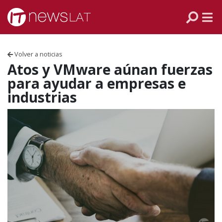
Skip to content
PANAMÁ
COLOMBIA
Volver a noticias
VENEZUELA
Atos y VMware aúnan fuerzas
para ayudar a empresas e
ECUADOR
industrias
PERÚ
CHILE
ARGENTINA
MÉXICO