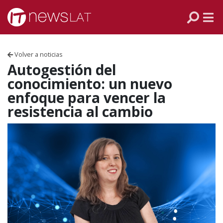
Skip to content
PANAMÁ
COLOMBIA
Volver a noticias
VENEZUELA
Autogestión del
conocimiento: un nuevo
ECUADOR
enfoque para vencer la
resistencia al cambio
PERÚ
CHILE
ARGENTINA
MÉXICO