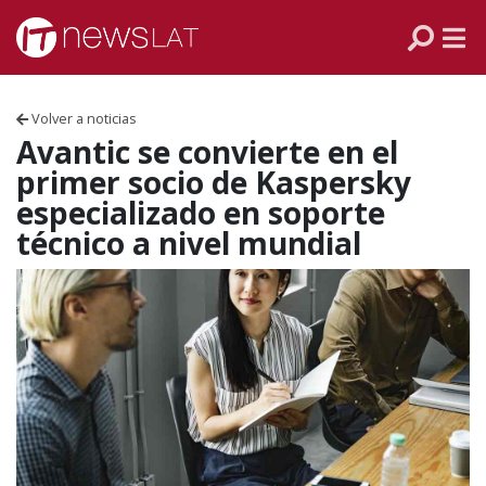
Skip to content
PANAMÁ
COLOMBIA
Volver a noticias
VENEZUELA
Avantic se convierte en el
primer socio de Kaspersky
ECUADOR
especializado en soporte
técnico a nivel mundial
PERÚ
CHILE
ARGENTINA
MÉXICO