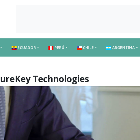
ECUADOR
PERÚ
CHILE
ARGENTINA
cureKey Technologies