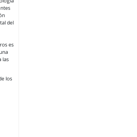
nología
entes
ión
tal del
r
tros es
 una
 las
de los