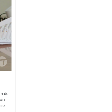
ón de
ión
 se