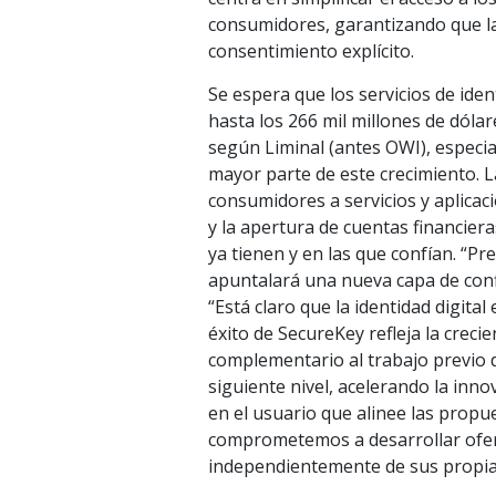
consumidores, garantizando que l
consentimiento explícito.
Se espera que los servicios de ident
hasta los 266 mil millones de dóla
según Liminal (antes OWI), especial
mayor parte de este crecimiento. La
consumidores a servicios y aplicac
y la apertura de cuentas financiera
ya tienen y en las que confían. “Pr
apuntalará una nueva capa de confi
“Está claro que la identidad digita
éxito de SecureKey refleja la cre
complementario al trabajo previo d
siguiente nivel, acelerando la inn
en el usuario que alinee las propu
comprometemos a desarrollar ofert
independientemente de sus propias