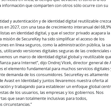
a información que comparten con otros sólo ocurre con su
idad y autenticación y de identidad digital reutilizable crezc
res en 2027, con una tasa de crecimiento interanual del 68,9%
istas en identidad digital, y que el sector privado acapara la
 misión de SecureKey ha sido simplificar el acceso de los
iones en línea seguros, como la administración pública, la s
s, utilizando versiones digitales seguras de las credenciales
evemos un marco de identidad digital global y reutilizable qu
anza para Internet”, dijo Ondrej Vlcek, director general de 
l es el elemento fundamental para muchos servicios digitales 
ciente demanda de los consumidores. SecureKey es altamente
e Avast en Identidad y juntos llevaremos nuestra oferta al
ovación y trabajando para establecer un enfoque global cent
estas de los usuarios, las empresas y los gobiernos. Nos
as que sean totalmente inclusivas para todos,
 circunstancias.”