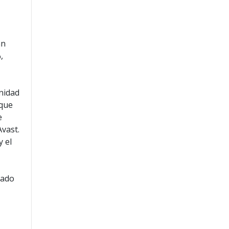
an
,
anidad
 que
e
Avast.
y el
rado