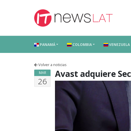
Skip to content
PANAMÁ
COLOMBIA
VENEZUELA
Volver a noticias
Avast adquiere Se
MAR
26