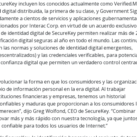
ecureKey incluyen los conocidos actualmente como Verified.M
d digital distribuida, la primera de su clase, y Government Si
damente a cientos de servicios y aplicaciones gubernamenta
ionados por Interac Corp. en virtud de un acuerdo exclusivo
s de identidad digital de SecureKey permiten realizar más de 
ificación digital seguras al año en todo el mundo. Las contin
 las normas y soluciones de identidad digital emergentes,
descentralizados) y las credenciales verificables, para potenc
 confianza digital que permiten un verdadero control centr
volucionar la forma en que los consumidores y las organiza
io de información personal en la era digital. Al trabajar
ituciones financieras y empresas, tenemos un historial
 confiables y maduras que proporcionan a los consumidores 
 merecen”, dijo Greg Wolfond, CEO de SecureKey. “Combinar
ovar más y más rápido con nuestra tecnología, ya que junto
confiable para todos los usuarios de Internet.”