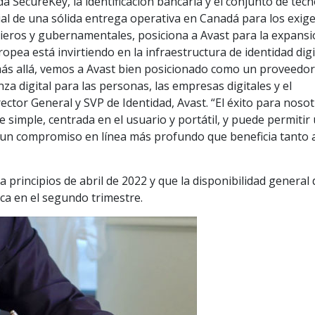
a SecureKey, la identificación bancaria y el conjunto de tec
rial de una sólida entrega operativa en Canadá para los exig
ancieros y gubernamentales, posiciona a Avast para la expans
pea está invirtiendo en la infraestructura de identidad digi
más allá, vemos a Avast bien posicionado como un proveedo
nza digital para las personas, las empresas digitales y el
ector General y SVP de Identidad, Avast. “El éxito para noso
ve simple, centrada en el usuario y portátil, y puede permitir
y un compromiso en línea más profundo que beneficia tanto a
a principios de abril de 2022 y que la disponibilidad general 
a en el segundo trimestre.