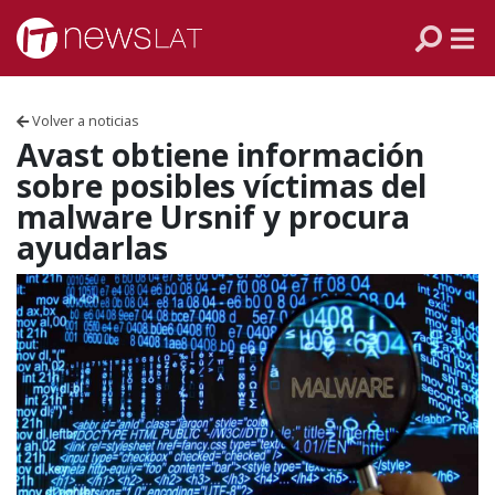
Skip to content
PANAMÁ
COLOMBIA
Volver a noticias
VENEZUELA
Avast obtiene información
sobre posibles víctimas del
ECUADOR
malware Ursnif y procura
ayudarlas
PERÚ
CHILE
ARGENTINA
MÉXICO