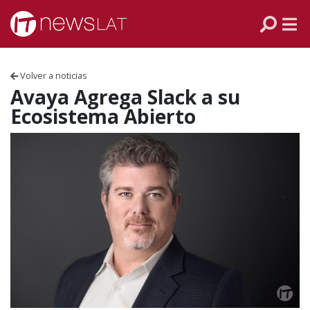
Skip to content
PANAMÁ
COLOMBIA
Volver a noticias
VENEZUELA
Avaya Agrega Slack a su
Ecosistema Abierto
ECUADOR
PERÚ
CHILE
ARGENTINA
MÉXICO