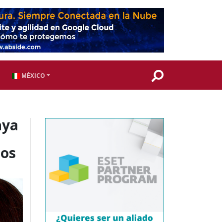
MÉXICO
aya
ros