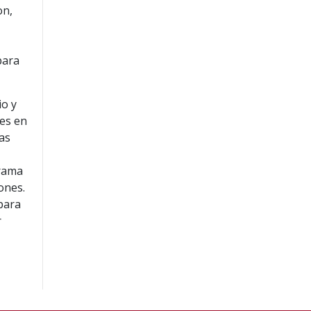
on,
para
io y
les en
uas
grama
ones.
para
r