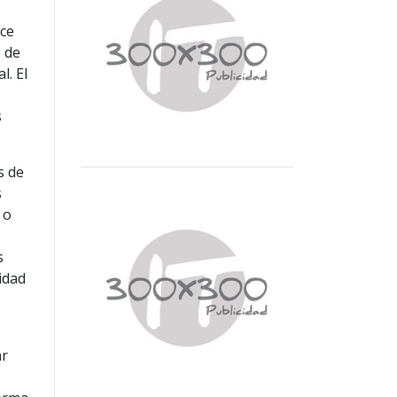
ace
s de
l. El
s
s de
s
 o
s
idad
ar