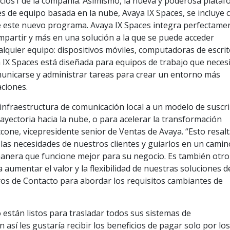
cios1 de la compañía. Asimismo, la nueva y poderosa plata
es de equipo basada en la nube, Avaya IX Spaces, se incluye
de este nuevo programa. Avaya IX Spaces integra perfectamen
ompartir y más en una solución a la que se puede acceder
alquier equipo: dispositivos móviles, computadoras de escrit
a IX Spaces está diseñada para equipos de trabajo que neces
municarse y administrar tareas para crear un entorno más
aciones.
infraestructura de comunicación local a un modelo de suscr
rayectoria hacia la nube, o para acelerar la transformación
ccone, vicepresidente senior de Ventas de Avaya. “Esto resal
las necesidades de nuestros clientes y guiarlos en un camin
 manera que funcione mejor para su negocio. Es también otro
 aumentar el valor y la flexibilidad de nuestras soluciones d
os de Contacto para abordar los requisitos cambiantes de
están listos para trasladar todos sus sistemas de
así les gustaría recibir los beneficios de pagar solo por lo