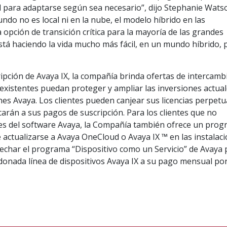
dad para adaptarse según sea necesario”, dijo Stephanie Wats
ndo no es local ni en la nube, el modelo híbrido en las
 opción de transición crítica para la mayoría de las grandes
stá haciendo la vida mucho más fácil, en un mundo híbrido, 
pción de Avaya IX, la compañía brinda ofertas de intercamb
s existentes puedan proteger y ampliar las inversiones actua
es Avaya. Los clientes pueden canjear sus licencias perpet
carán a sus pagos de suscripción. Para los clientes que no
nes del software Avaya, la Compañía también ofrece un pro
 actualizarse a Avaya OneCloud o Avaya IX ™ en las instalaci
echar el programa “Dispositivo como un Servicio” de Avaya 
donada línea de dispositivos Avaya IX a su pago mensual po