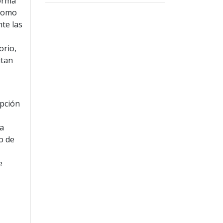
forma
 como
te las
orio,
itan
ipción
ta
o de
e
s