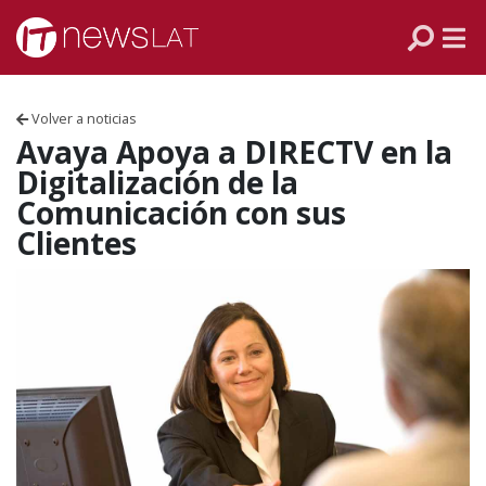
Skip to content
PANAMÁ
COLOMBIA
Volver a noticias
VENEZUELA
Avaya Apoya a DIRECTV en la
Digitalización de la
ECUADOR
Comunicación con sus
Clientes
PERÚ
CHILE
ARGENTINA
MÉXICO