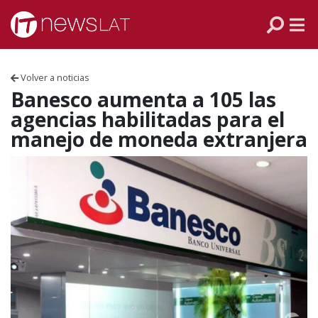
Skip to content
PANAMÁ
COLOMBIA
Volver a noticias
VENEZUELA
Banesco aumenta a 105 las
agencias habilitadas para el
ECUADOR
manejo de moneda extranjera
PERÚ
CHILE
ARGENTINA
MÉXICO