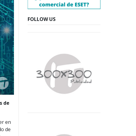
FOLLOW US
s de
er en
do de