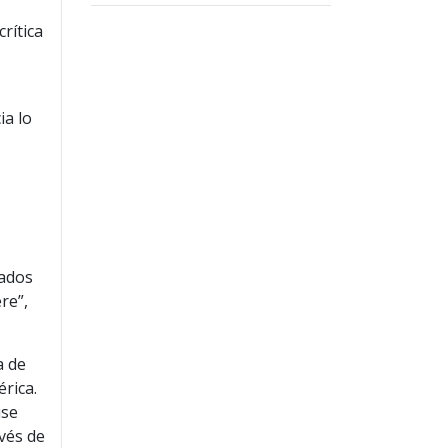
rítica
ia lo
nados
re”,
a de
érica.
ise
avés de