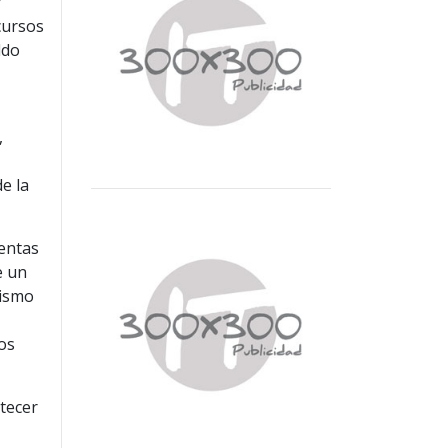
y
cursos
ldo
,
e la
ventas
e un
mismo
sos
tecer