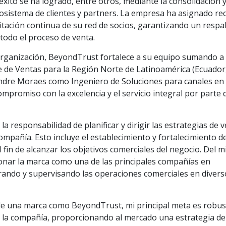
e éxito se ha logrado, entre otros, mediante la consolidación 
cosistema de clientes y partners. La empresa ha asignado re
acitación continua de su red de socios, garantizando un respa
e todo el proceso de venta.
 organización, BeyondTrust fortalece a su equipo sumando a
 de Ventas para la Región Norte de Latinoamérica (Ecuador
xandre Moraes como Ingeniero de Soluciones para canales en
mpromiso con la excelencia y el servicio integral por parte d
 responsabilidad de planificar y dirigir las estrategias de 
compañía. Esto incluye el establecimiento y fortalecimiento d
 fin de alcanzar los objetivos comerciales del negocio. Del 
onar la marca como una de las principales compañías en
erando y supervisando las operaciones comerciales en diver
de una marca como BeyondTrust, mi principal meta es robus
e la compañía, proporcionando al mercado una estrategia de