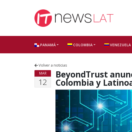
Skip to content
PANAMÁ
COLOMBIA
VENEZUELA
Volver a noticias
BeyondTrust anunc
MAR
12
Colombia y Latino