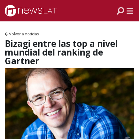
Skip to content
PANAMÁ
COLOMBIA
Volver a noticias
VENEZUELA
Bizagi entre las top a nivel
mundial del ranking de
ECUADOR
Gartner
PERÚ
CHILE
ARGENTINA
MÉXICO