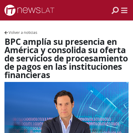
Skip to content
PANAMÁ
COLOMBIA
Volver a noticias
VENEZUELA
BPC amplía su presencia en
América y consolida su oferta
ECUADOR
de servicios de procesamiento
de pagos en las instituciones
PERÚ
financieras
CHILE
ARGENTINA
MÉXICO