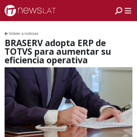
Skip to content
PANAMÁ
COLOMBIA
Volver a noticias
VENEZUELA
BRASERV adopta ERP de
TOTVS para aumentar su
ECUADOR
eficiencia operativa
PERÚ
CHILE
ARGENTINA
MÉXICO