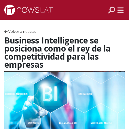
Skip to content
PANAMÁ
COLOMBIA
Volver a noticias
VENEZUELA
Business Intelligence se
posiciona como el rey de la
ECUADOR
competitividad para las
empresas
PERÚ
CHILE
ARGENTINA
MÉXICO