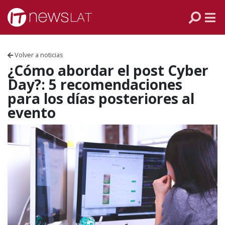
Skip to content
PANAMÁ
COLOMBIA
Volver a noticias
VENEZUELA
¿Cómo abordar el post Cyber
Day?: 5 recomendaciones
ECUADOR
para los días posteriores al
evento
PERÚ
CHILE
ARGENTINA
MÉXICO