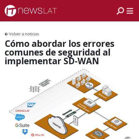
Skip to content
PANAMÁ
COLOMBIA
Volver a noticias
VENEZUELA
Cómo abordar los errores
comunes de seguridad al
ECUADOR
implementar SD-WAN
PERÚ
CHILE
ARGENTINA
MÉXICO