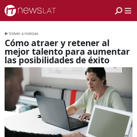
Skip to content
PANAMÁ
COLOMBIA
Volver a noticias
VENEZUELA
Cómo atraer y retener al
mejor talento para aumentar
ECUADOR
las posibilidades de éxito
PERÚ
CHILE
ARGENTINA
MÉXICO