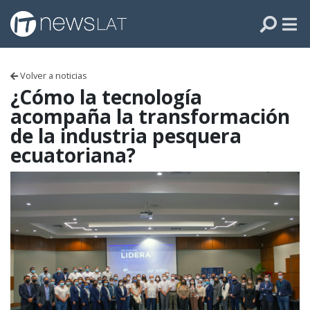
Skip to content
PANAMÁ
COLOMBIA
Volver a noticias
VENEZUELA
¿Cómo la tecnología
acompaña la transformación
ECUADOR
de la industria pesquera
ecuatoriana?
PERÚ
CHILE
ARGENTINA
MÉXICO