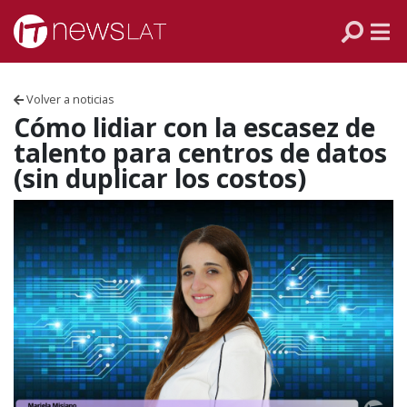
Skip to content
PANAMÁ
COLOMBIA
Volver a noticias
VENEZUELA
Cómo lidiar con la escasez de
talento para centros de datos
ECUADOR
(sin duplicar los costos)
PERÚ
CHILE
ARGENTINA
MÉXICO