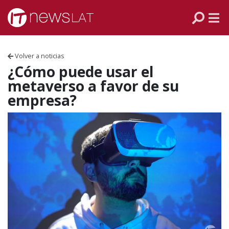
Skip to content
PANAMÁ
COLOMBIA
Volver a noticias
VENEZUELA
¿Cómo puede usar el
metaverso a favor de su
ECUADOR
empresa?
PERÚ
CHILE
ARGENTINA
MÉXICO