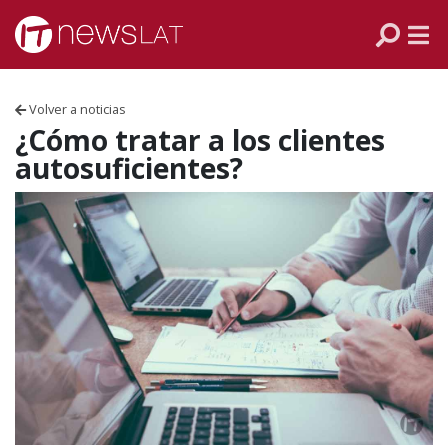
Skip to content
PANAMÁ
COLOMBIA
Volver a noticias
VENEZUELA
¿Cómo tratar a los clientes
autosuficientes?
ECUADOR
PERÚ
CHILE
ARGENTINA
MÉXICO