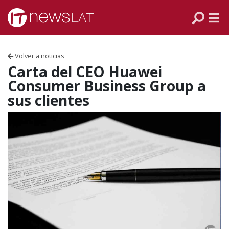
Skip to content
PANAMÁ
COLOMBIA
Volver a noticias
VENEZUELA
Carta del CEO Huawei
Consumer Business Group a
ECUADOR
sus clientes
PERÚ
CHILE
ARGENTINA
MÉXICO