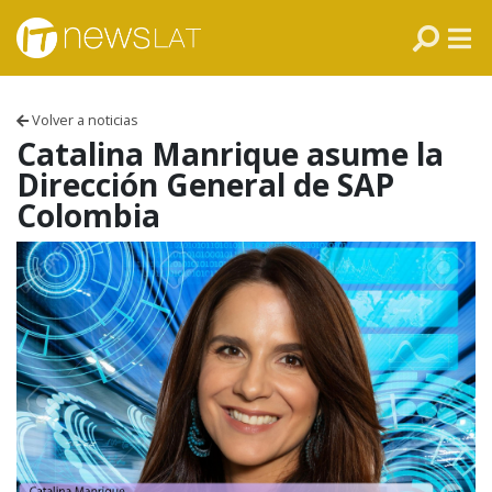
Skip to content
PANAMÁ
COLOMBIA
Volver a noticias
VENEZUELA
Catalina Manrique asume la
Dirección General de SAP
ECUADOR
Colombia
PERÚ
CHILE
ARGENTINA
MÉXICO