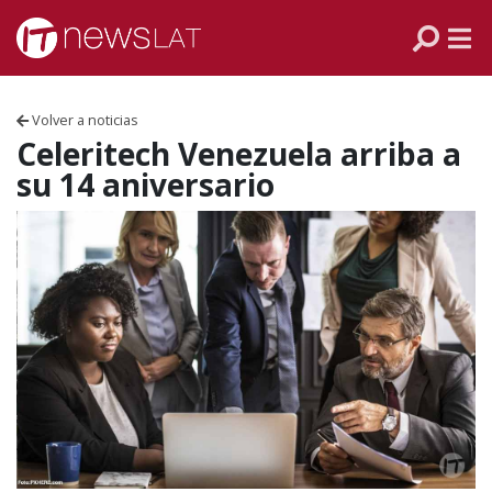
Skip to content
PANAMÁ
COLOMBIA
Volver a noticias
VENEZUELA
Celeritech Venezuela arriba a
su 14 aniversario
ECUADOR
PERÚ
CHILE
ARGENTINA
MÉXICO