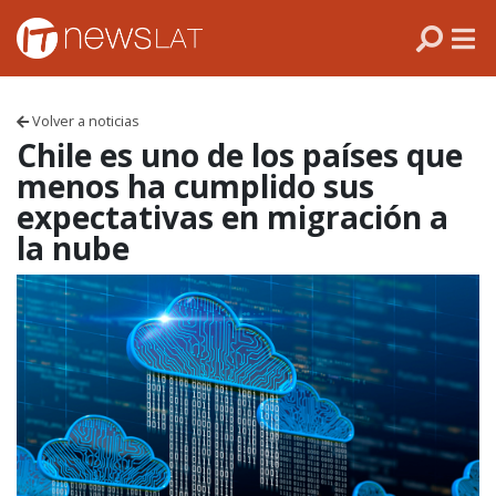
Skip to content
PANAMÁ
COLOMBIA
Volver a noticias
VENEZUELA
Chile es uno de los países que
menos ha cumplido sus
ECUADOR
expectativas en migración a
la nube
PERÚ
CHILE
ARGENTINA
MÉXICO