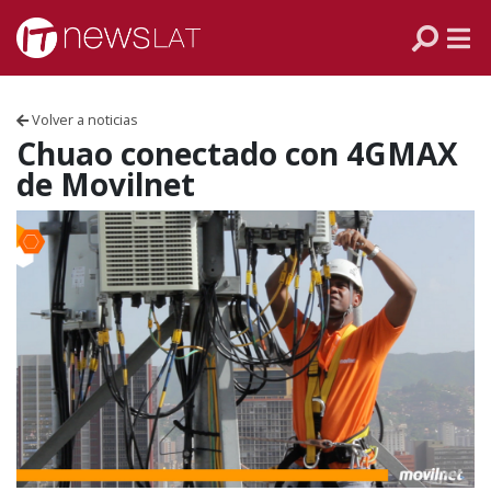
Skip to content
PANAMÁ
COLOMBIA
Volver a noticias
VENEZUELA
Chuao conectado con 4GMAX
de Movilnet
ECUADOR
PERÚ
CHILE
ARGENTINA
MÉXICO