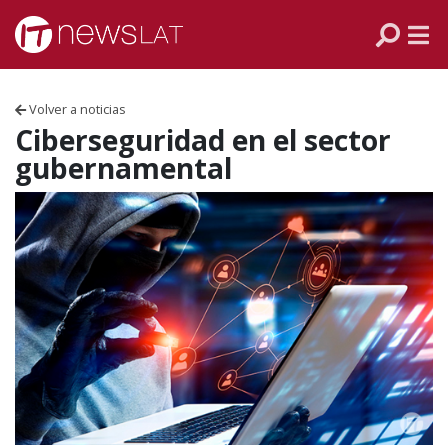
Skip to content
PANAMÁ
COLOMBIA
Volver a noticias
VENEZUELA
Ciberseguridad en el sector
gubernamental
ECUADOR
PERÚ
CHILE
ARGENTINA
MÉXICO