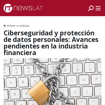
Skip to content
PANAMÁ
COLOMBIA
Volver a noticias
VENEZUELA
Ciberseguridad y protección
de datos personales: Avances
ECUADOR
pendientes en la industria
financiera
PERÚ
CHILE
ARGENTINA
MÉXICO