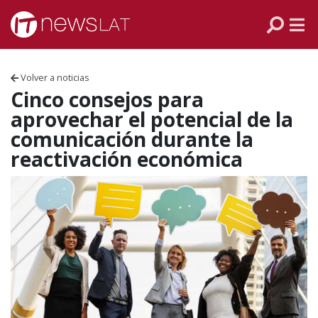
Skip to content
PANAMÁ
COLOMBIA
Volver a noticias
VENEZUELA
Cinco consejos para
aprovechar el potencial de la
ECUADOR
comunicación durante la
reactivación económica
PERÚ
CHILE
ARGENTINA
MÉXICO