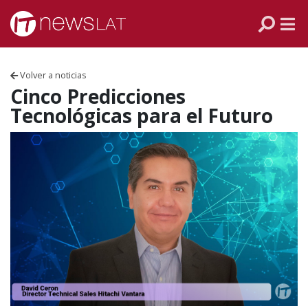
Skip to content
PANAMÁ
COLOMBIA
Volver a noticias
VENEZUELA
Cinco Predicciones
Tecnológicas para el Futuro
ECUADOR
PERÚ
CHILE
ARGENTINA
MÉXICO