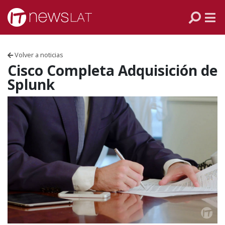
Skip to content
PANAMÁ
COLOMBIA
Volver a noticias
VENEZUELA
Cisco Completa Adquisición de
Splunk
ECUADOR
PERÚ
CHILE
ARGENTINA
MÉXICO