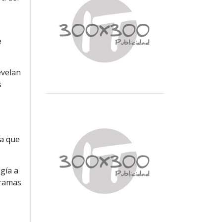
e
evelan
s
ía que
gía a
gramas