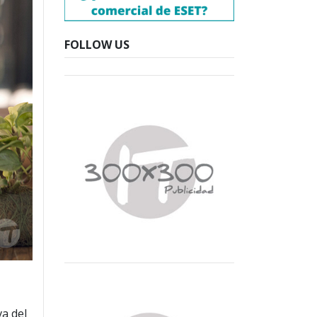
FOLLOW US
a
va del