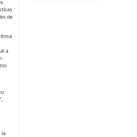
es
cticas
les de
xitosa
,
al a
n
tos
to
”,
o
 la