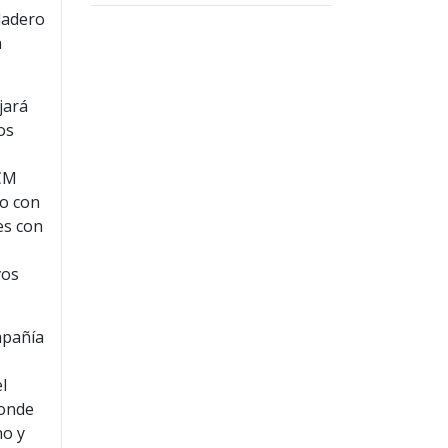
rdadero
n
jará
os
SCM
lo con
es con
vos
mpañía
l
donde
no y