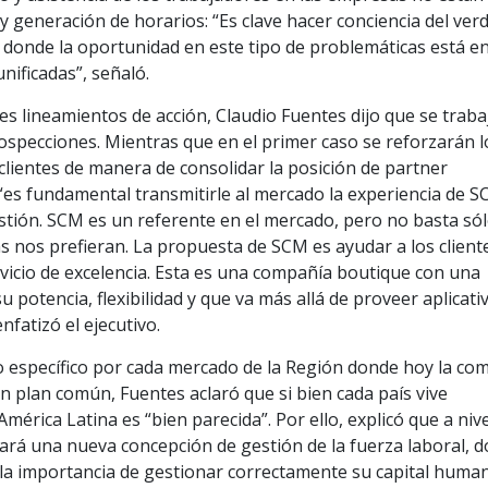
y generación de horarios: “Es clave hacer conciencia del ve
donde la oportunidad en este tipo de problemáticas está e
ificadas”, señaló.
les lineamientos de acción, Claudio Fuentes dijo que se traba
rospecciones. Mientras que en el primer caso se reforzarán l
 clientes de manera de consolidar la posición de partner
“es fundamental transmitirle al mercado la experiencia de 
tión. SCM es un referente en el mercado, pero no basta só
 nos prefieran. La propuesta de SCM es ayudar a los client
rvicio de excelencia. Esta es una compañía boutique con una
u potencia, flexibilidad y que va más allá de proveer aplicati
nfatizó el ejecutivo.
o específico por cada mercado de la Región donde hoy la co
 un plan común, Fuentes aclaró que si bien cada país vive
mérica Latina es “bien parecida”. Por ello, explicó que a nive
sará una nueva concepción de gestión de la fuerza laboral, 
la importancia de gestionar correctamente su capital huma