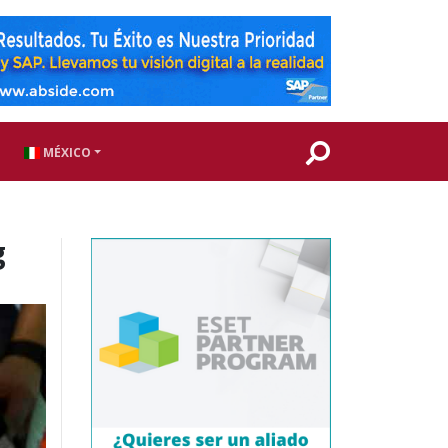
MÉXICO
g