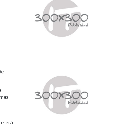
de
e
emas
y
n será