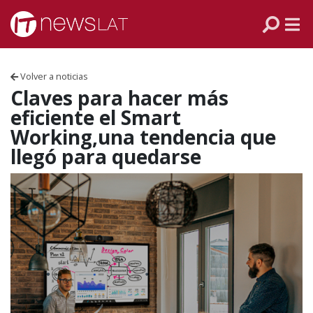
Skip to content
PANAMÁ
COLOMBIA
Volver a noticias
VENEZUELA
Claves para hacer más
eficiente el Smart
ECUADOR
Working,una tendencia que
llegó para quedarse
PERÚ
CHILE
ARGENTINA
MÉXICO