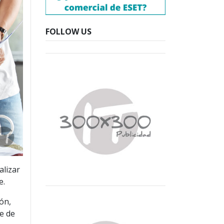
FOLLOW US
alizar
e.
ión,
e de