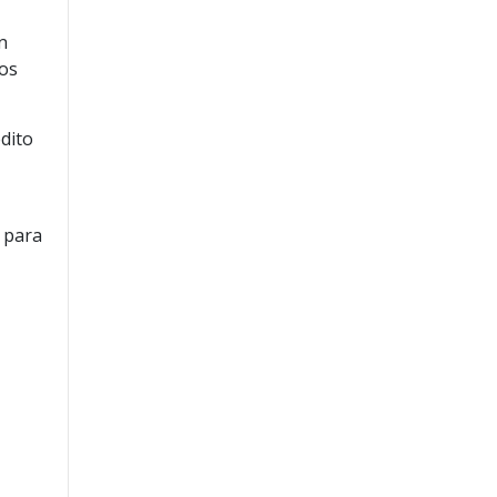
n
ios
édito
s para