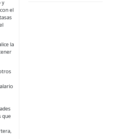
 y
con el
tasas
el
lice la
tener
otros
alario
dades
s que
tera,