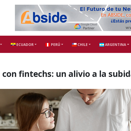
ECUADOR
PERÚ
CHILE
ARGENTINA
on fintechs: un alivio a la subi
s