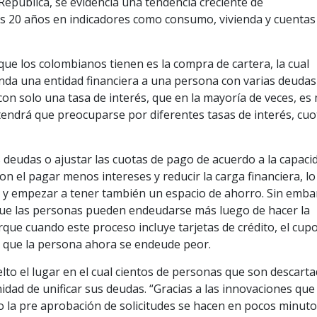
 República, se evidencia una tendencia creciente de
s 20 años en indicadores como consumo, vivienda y cuentas
que los colombianos tienen es la compra de cartera, la cual
inda una entidad financiera a una persona con varias deudas
 con solo una tasa de interés, que en la mayoría de veces, es
o tendrá que preocuparse por diferentes tasas de interés, cuo
 deudas o ajustar las cuotas de pago de acuerdo a la capaci
n el pagar menos intereses y reducir la carga financiera, lo
s, y empezar a tener también un espacio de ahorro. Sin emba
que las personas pueden endeudarse más luego de hacer la
que cuando este proceso incluye tarjetas de crédito, el cup
le que la persona ahora se endeude peor.
elto el lugar en el cual cientos de personas que son descart
dad de unificar sus deudas. “Gracias a las innovaciones que 
 la pre aprobación de solicitudes se hacen en pocos minuto