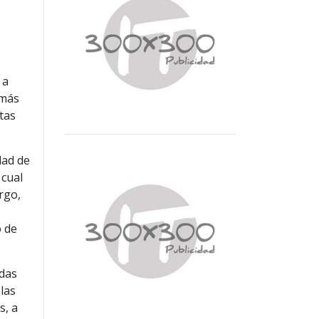
 a
 más
tas
dad de
 cual
rgo,
o de
adas
las
s, a