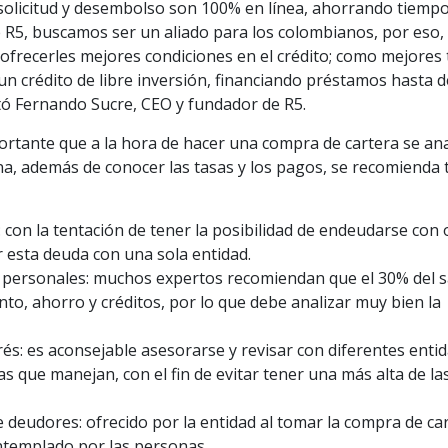
solicitud y desembolso son 100% en línea, ahorrando tiempo
de R5, buscamos ser un aliado para los colombianos, por eso, 
ofrecerles mejores condiciones en el crédito; como mejores 
un crédito de libre inversión, financiando préstamos hasta d
stó Fernando Sucre, CEO y fundador de R5.
ortante que a la hora de hacer una compra de cartera se ana
na, además de conocer las tasas y los pagos, se recomienda 
 con la tentación de tener la posibilidad de endeudarse con 
 esta deuda con una sola entidad.
 personales: muchos expertos recomiendan que el 30% del s
to, ahorro y créditos, por lo que debe analizar muy bien la
rés: es aconsejable asesorarse y revisar con diferentes enti
as que manejan, con el fin de evitar tener una más alta de la
 deudores: ofrecido por la entidad al tomar la compra de car
ntemplado por las personas.