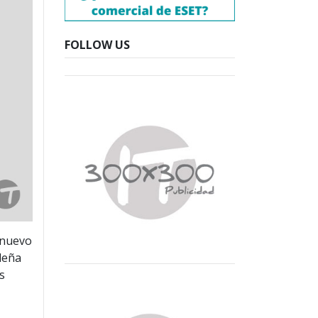
FOLLOW US
 nuevo
deña
as