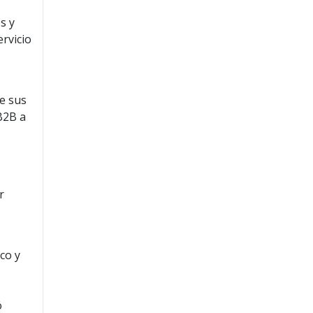
s y
rvicio
de sus
B2B a
r
co y
ó