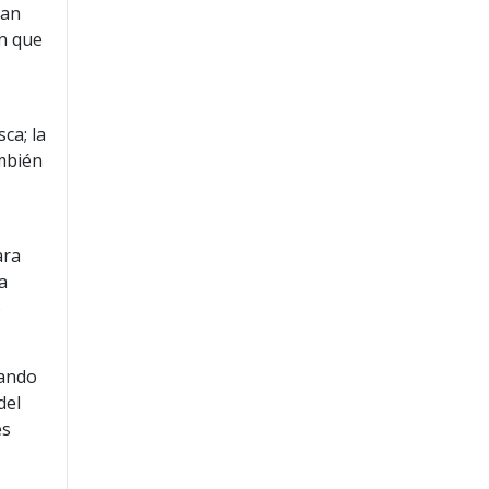
Tan
ón que
ca; la
ambién
ara
a
o
eando
del
es