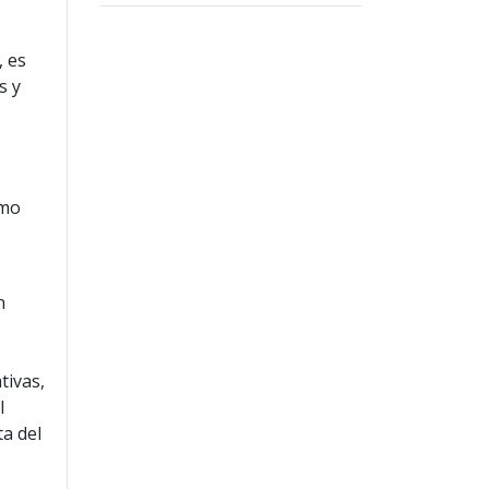
, es
s y
smo
n
tivas,
l
ta del