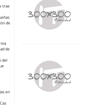
e trae
queñas
ión de
orma
dad de
o del
que
das en
 Cas