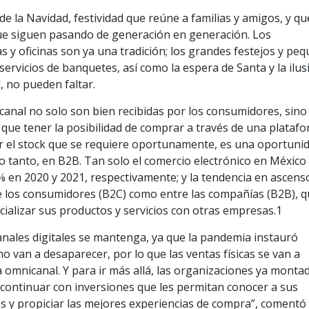
e la Navidad, festividad que reúne a familias y amigos, y qu
e siguen pasando de generación en generación. Los
s y oficinas son ya una tradición; los grandes festejos y pe
servicios de banquetes, así como la espera de Santa y la ilus
, no pueden faltar.
icanal no solo son bien recibidas por los consumidores, sino
 que tener la posibilidad de comprar a través de una plataf
ir el stock que se requiere oportunamente, es una oportuni
o tanto, en B2B. Tan solo el comercio electrónico en México
% en 2020 y 2021, respectivamente; y la tendencia en ascens
 los consumidores (B2C) como entre las compañías (B2B), 
ializar sus productos y servicios con otras empresas.1
canales digitales se mantenga, ya que la pandemia instauró
o van a desaparecer, por lo que las ventas físicas se van a
omnicanal. Y para ir más allá, las organizaciones ya monta
continuar con inversiones que les permitan conocer a sus
tos y propiciar las mejores experiencias de compra”, comentó