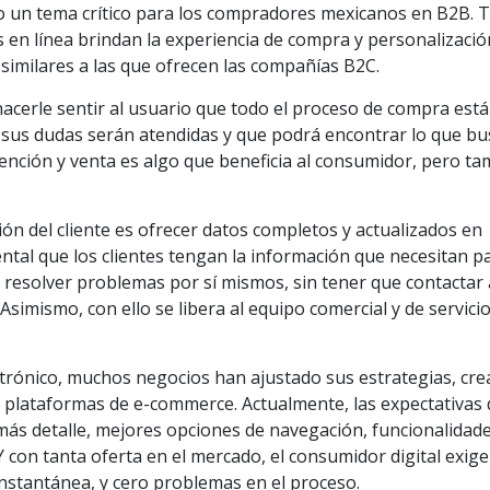
o un tema crítico para los compradores mexicanos en B2B. 
as en línea brindan la experiencia de compra y personalizaci
similares a las que ofrecen las compañías B2C.
cerle sentir al usuario que todo el proceso de compra está
 sus dudas serán atendidas y que podrá encontrar lo que bus
ención y venta es algo que beneficia al consumidor, pero t
ión del cliente es ofrecer datos completos y actualizados en
ntal que los clientes tengan la información que necesitan p
 resolver problemas por sí mismos, sin tener que contactar 
simismo, con ello se libera al equipo comercial y de servici
ectrónico, muchos negocios han ajustado sus estrategias, cr
 y plataformas de e-commerce. Actualmente, las expectativas 
ás detalle, mejores opciones de navegación, funcionalidad
 con tanta oferta en el mercado, el consumidor digital exige
instantánea, y cero problemas en el proceso.