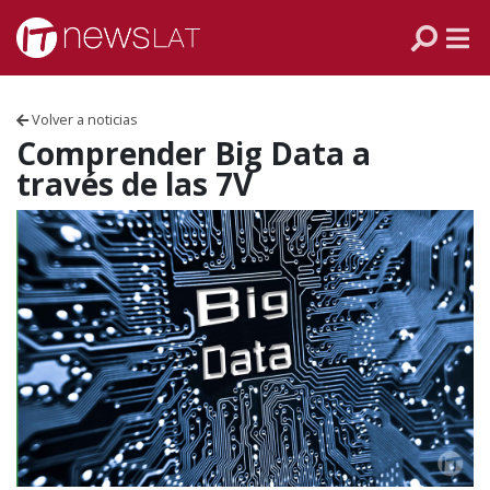
Skip to content
PANAMÁ
COLOMBIA
Volver a noticias
VENEZUELA
Comprender Big Data a
través de las 7V
ECUADOR
PERÚ
CHILE
ARGENTINA
MÉXICO