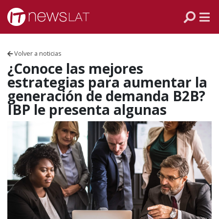
Skip to content
PANAMÁ
COLOMBIA
Volver a noticias
VENEZUELA
¿Conoce las mejores
estrategias para aumentar la
ECUADOR
generación de demanda B2B?
IBP le presenta algunas
PERÚ
CHILE
ARGENTINA
MÉXICO