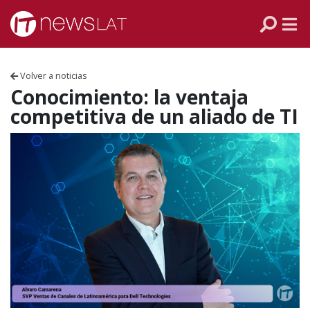
Skip to content
PANAMÁ
COLOMBIA
Volver a noticias
VENEZUELA
Conocimiento: la ventaja
competitiva de un aliado de TI
ECUADOR
PERÚ
CHILE
ARGENTINA
MÉXICO