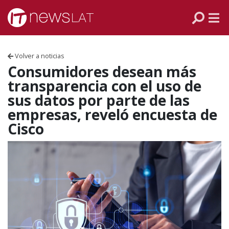
Skip to content
PANAMÁ
COLOMBIA
Volver a noticias
VENEZUELA
Consumidores desean más
transparencia con el uso de
ECUADOR
sus datos por parte de las
empresas, reveló encuesta de
PERÚ
Cisco
CHILE
ARGENTINA
MÉXICO