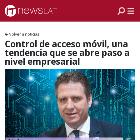
Skip to content
PANAMÁ
COLOMBIA
Volver a noticias
VENEZUELA
Control de acceso móvil, una
tendencia que se abre paso a
ECUADOR
nivel empresarial
PERÚ
CHILE
ARGENTINA
MÉXICO