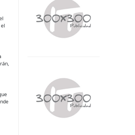
el
 el
a
rán,
 que
onde