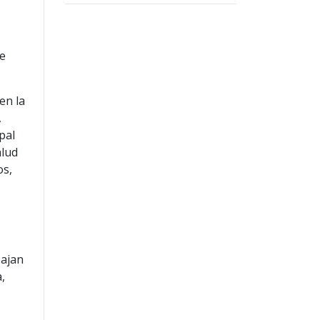
de
en la
,
pal
alud
os,
bajan
,