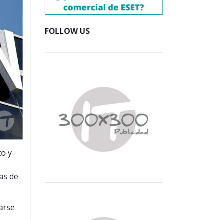
FOLLOW US
to y
as de
arse