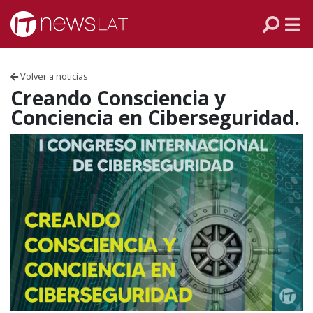
Skip to content
PANAMÁ
COLOMBIA
Volver a noticias
VENEZUELA
Creando Consciencia y
Conciencia en Ciberseguridad.
ECUADOR
PERÚ
CHILE
ARGENTINA
MÉXICO