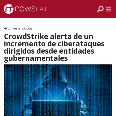
Skip to content
PANAMÁ
COLOMBIA
Volver a noticias
VENEZUELA
CrowdStrike alerta de un
incremento de ciberataques
ECUADOR
dirigidos desde entidades
gubernamentales
PERÚ
CHILE
ARGENTINA
MÉXICO