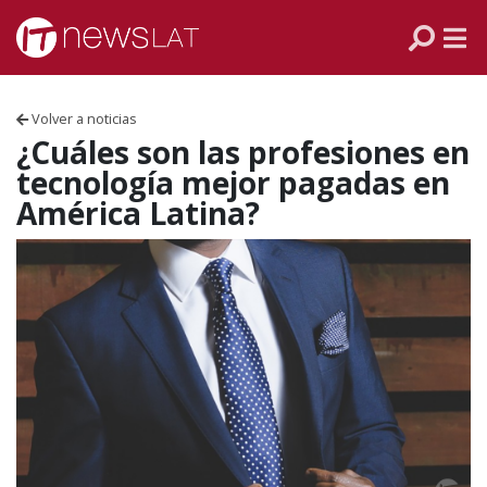
Skip to content
PANAMÁ
COLOMBIA
Volver a noticias
VENEZUELA
¿Cuáles son las profesiones en
tecnología mejor pagadas en
ECUADOR
América Latina?
PERÚ
CHILE
ARGENTINA
MÉXICO