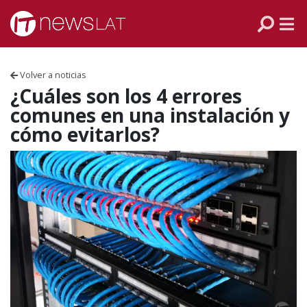
Skip to content
PANAMÁ
COLOMBIA
Volver a noticias
VENEZUELA
¿Cuáles son los 4 errores
comunes en una instalación y
ECUADOR
cómo evitarlos?
PERÚ
CHILE
ARGENTINA
MÉXICO