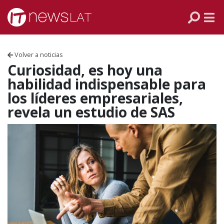
Skip to content
PANAMÁ
COLOMBIA
Volver a noticias
VENEZUELA
Curiosidad, es hoy una
habilidad indispensable para
ECUADOR
los líderes empresariales,
revela un estudio de SAS
PERÚ
CHILE
ARGENTINA
MÉXICO