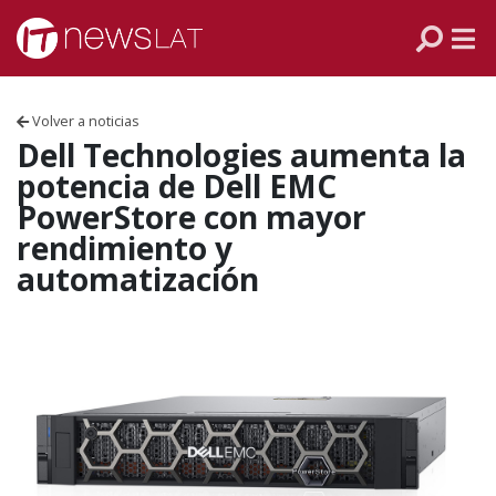
Skip to content
PANAMÁ
COLOMBIA
Volver a noticias
VENEZUELA
Dell Technologies aumenta la
potencia de Dell EMC
ECUADOR
PowerStore con mayor
rendimiento y
PERÚ
automatización
CHILE
ARGENTINA
MÉXICO