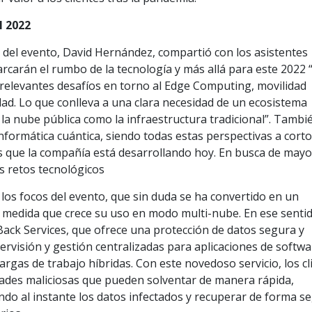
l 2022
 del evento, David Hernández, compartió con los asistentes
rcarán el rumbo de la tecnología y más allá para este 2022 
 relevantes desafíos en torno al Edge Computing, movilidad
dad. Lo que conlleva a una clara necesidad de un ecosistema
 la nube pública como la infraestructura tradicional”. Tambi
informática cuántica, siendo todas estas perspectivas a corto
s que la compañía está desarrollando hoy. En busca de mayo
s retos tecnológicos
 los focos del evento, que sin duda se ha convertido en un
 medida que crece su uso en modo multi-nube. En ese sentid
ack Services, que ofrece una protección de datos segura y
pervisión y gestión centralizadas para aplicaciones de softw
argas de trabajo híbridas. Con este novedoso servicio, los cl
idades maliciosas que pueden solventar de manera rápida,
do al instante los datos infectados y recuperar de forma s