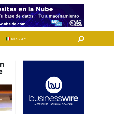
MÉXICO
ón
e