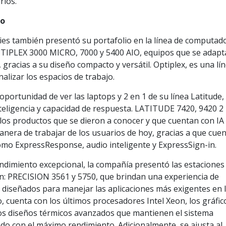
rios.
to
ies también presentó su portafolio en la línea de computad
PTIPLEX 3000 MICRO, 7000 y 5400 AIO, equipos que se adap
gracias a su diseño compacto y versátil. Optiplex, es una lí
nalizar los espacios de trabajo.
oportunidad de ver las laptops y 2 en 1 de su línea Latitude, 
teligencia y capacidad de respuesta. LATITUDE 7420, 9420 2
os productos que se dieron a conocer y que cuentan con IA
anera de trabajar de los usuarios de hoy, gracias a que cue
mo ExpressResponse, audio inteligente y ExpressSign-in.
endimiento excepcional, la compañía presentó las estaciones
ion: PRECISION 3561 y 5750, que brindan una experiencia de
n diseñados para manejar las aplicaciones más exigentes en 
o, cuenta con los últimos procesadores Intel Xeon, los gráfic
os diseños térmicos avanzados que mantienen el sistema
ndo con el máximo rendimiento. Adicionalmente, se ajusta al