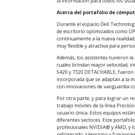
la información para todos los usua
Acerca del portafolio de cómpu
Durante el espacio Dell Technolog
de escritorio optimizados como O
continuamente a la nueva realidad, 
muy flexible y atractiva para perso
Además, los asistentes tuvieron la 
cuales brindan mayor velocidad, in
5420 y 7320 DETACHABLE, fueron l
incorporada que se adaptan a la m
con innovaciones de vanguardia co
Por otra parte, y para lograr un r
trabajo móviles de la línea Precis
usuario única. Estos equipos está
diferentes sectores. Este portafoli
profesionales NVIDIA® y AMD, y l
refrigerado, silencioso y funciona