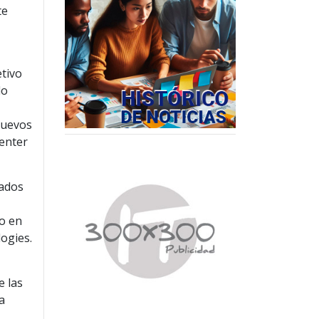
te
etivo
do
 nuevos
center
iados
to en
ogies.
e las
a