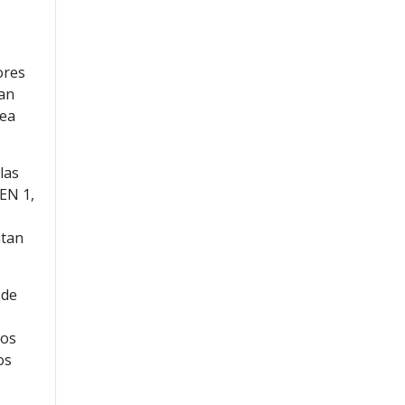
ores
tan
nea
las
 EN 1,
ntan
 de
los
os