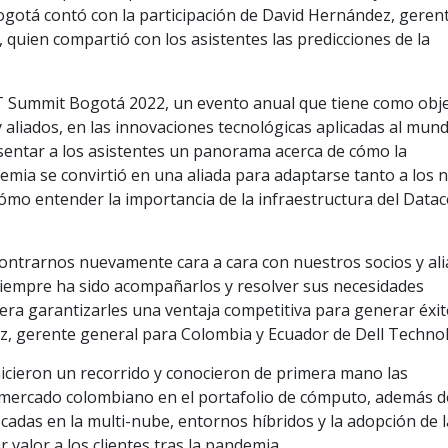
Bogotá contó con la participación de David Hernández, geren
 quien compartió con los asistentes las predicciones de la
 IT Summit Bogotá 2022, un evento anual que tiene como obj
y aliados, en las innovaciones tecnológicas aplicadas al mun
esentar a los asistentes un panorama acerca de cómo la
demia se convirtió en una aliada para adaptarse tanto a los
cómo entender la importancia de la infraestructura del Data
ontrarnos nuevamente cara a cara con nuestros socios y al
iempre ha sido acompañarlos y resolver sus necesidades
era garantizarles una ventaja competitiva para generar éxi
ez, gerente general para Colombia y Ecuador de Dell Technol
hicieron un recorrido y conocieron de primera mano las
 mercado colombiano en el portafolio de cómputo, además d
cadas en la multi-nube, entornos híbridos y la adopción de l
 valor a los clientes tras la pandemia.