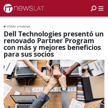
Skip to content
PANAMÁ
COLOMBIA
Volver a noticias
VENEZUELA
Dell Technologies presentó un
renovado Partner Program
ECUADOR
con más y mejores beneficios
para sus socios
PERÚ
CHILE
ARGENTINA
MÉXICO